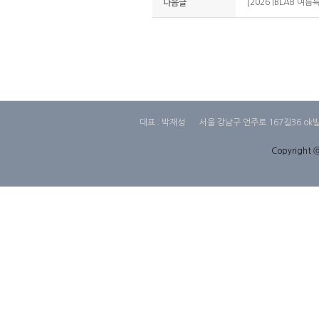
[2026 IBLAB 여
다음글
대표 : 박재성
서울 강남구 언주로 167길36 ok
Copyright ⓒ