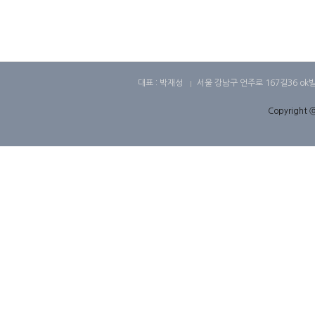
대표 : 박재성
서울 강남구 언주로 167길36 ok
Copyright ⓒ