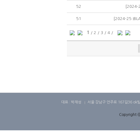
52
[2024
51
[2024-25 
1
/
2
/
3
/
4
/
대표 : 박재성
서울 강남구 언주로 167길36 ok
Copyright ⓒ